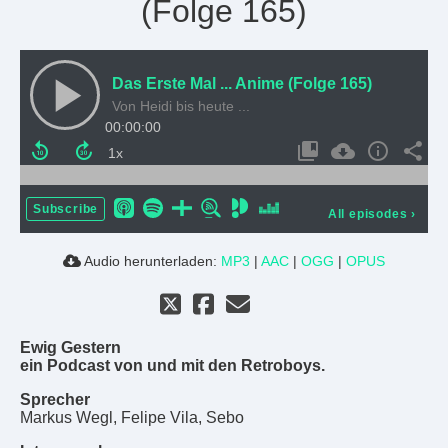
(Folge 165)
Das Erste Mal ... Anime (Folge 165)
Von Heidi bis heute ...
00:00:00
Subscribe
All episodes
›
Audio herunterladen:
MP3
|
AAC
|
OGG
|
OPUS
Ewig Gestern
ein Podcast von und mit den Retroboys.
Sprecher
Markus Wegl, Felipe Vila, Sebo