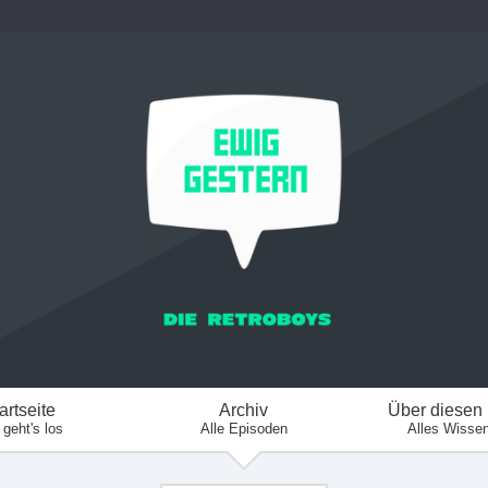
artseite
Archiv
Über diesen
 geht's los
Alle Episoden
Alles Wisse