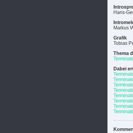
Introspr
Hans-Geo
Intromel
Markus W
Grafik
Tobias P
Thema d
Terminat
Dabei e
Terminat
Terminat
Terminato
Terminato
Terminat
Terminato
Terminat
Terminat
Kommen