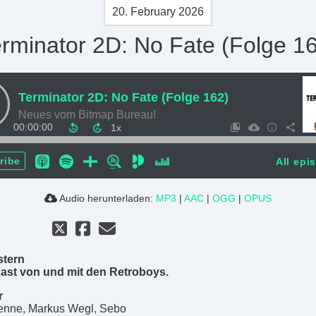
20. February 2026
rminator 2D: No Fate (Folge 1
Terminator 2D: No Fate (Folge 162)
Neues vom Bitmap Bureau!
00:00:00
ribe
All epi
Audio herunterladen:
MP3
|
AAC
|
OGG
|
OPUS
stern
ast von und mit den Retroboys.
r
enne, Markus Wegl, Sebo