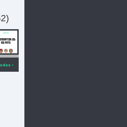
62)
sodes
›