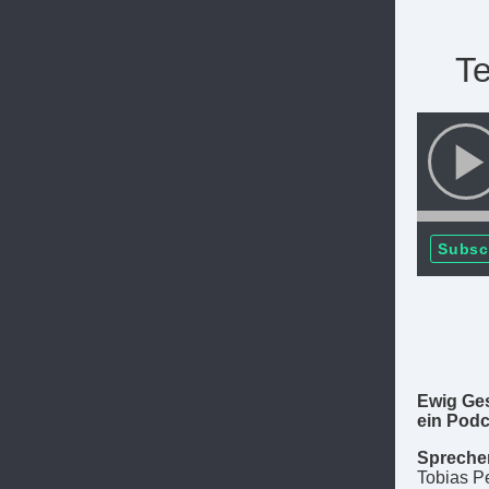
Te
Subsc
Ewig Ge
ein Podc
Spreche
Tobias P