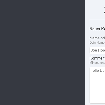
Neuer K
Name od
Dein Name 
Komment
Mindestens