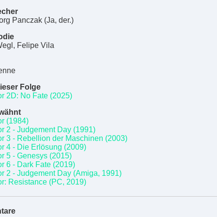
echer
rg Panczak (Ja, der.)
odie
egl, Felipe Vila
enne
ieser Folge
or 2D: No Fate (2025)
rwähnt
or (1984)
or 2 - Judgement Day (1991)
r 3 - Rebellion der Maschinen (2003)
r 4 - Die Erlösung (2009)
or 5 - Genesys (2015)
r 6 - Dark Fate (2019)
or 2 - Judgement Day (Amiga, 1991)
or: Resistance (PC, 2019)
tare