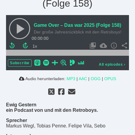
(Folge 158)
Game Over – Das war 2025 (Folge 158)
Der große Jahresrückblick mit den Retroboys!
00:00:00
Subscribe
All episodes
›
Audio herunterladen:
MP3
|
AAC
|
OGG
|
OPUS
Ewig Gestern
ein Podcast von und mit den Retroboys.
Sprecher
Markus Wegl, Tobias Penne. Felipe Vila, Sebo