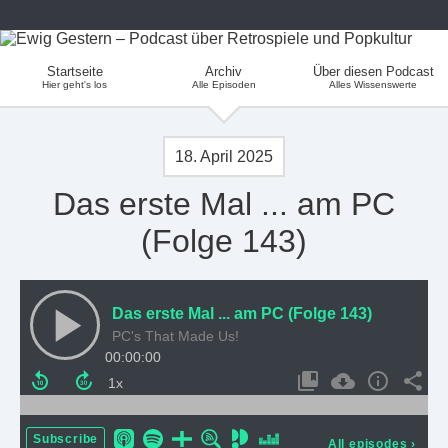
Startseite
Archiv
Über diesen Podcast
Hier geht's los
Alle Episoden
Alles Wissenswerte
18. April 2025
Das erste Mal ... am PC
(Folge 143)
Das erste Mal ... am PC (Folge 143)
PC's That Made Us!
00:00:00
Subscribe
All episodes
›