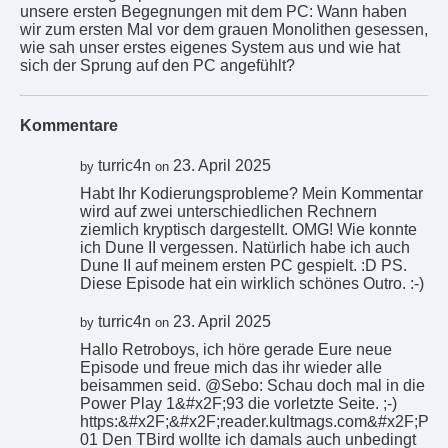
unsere ersten Begegnungen mit dem PC: Wann haben
wir zum ersten Mal vor dem grauen Monolithen gesessen,
wie sah unser erstes eigenes System aus und wie hat
sich der Sprung auf den PC angefühlt?
Kommentare
turric4n
23. April 2025
by
on
Habt Ihr Kodierungsprobleme? Mein Kommentar
wird auf zwei unterschiedlichen Rechnern
ziemlich kryptisch dargestellt. OMG! Wie konnte
ich Dune II vergessen. Natürlich habe ich auch
Dune II auf meinem ersten PC gespielt. :D PS.
Diese Episode hat ein wirklich schönes Outro. :-)
turric4n
23. April 2025
by
on
Hallo Retroboys, ich höre gerade Eure neue
Episode und freue mich das ihr wieder alle
beisammen seid. @Sebo: Schau doch mal in die
Power Play 1&#x2F;93 die vorletzte Seite. ;-)
https:&#x2F;&#x2F;reader.kultmags.com&#x2F;P
01 Den TBird wollte ich damals auch unbedingt